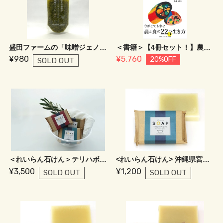
盛田ファームの「味噌ジェノベーゼソース」
＜書籍＞【4冊セット！】農と食ビジネスへの転身～移住、転身、帰郷、転職、農業進出、再起の時～
¥980
¥5,760
20%OFF
SOLD OUT
＜れいらん石けん＞テリハボク、シーベリー、ジャムウ3個セット
<れいらん石けん> 沖縄県宮古島産 テリハボクオイル入り
¥3,500
¥1,200
SOLD OUT
SOLD OUT