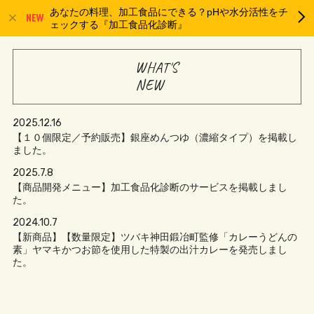
あなたの料理、加工食品にできる？pHや水分活性をチ
ェックする『加工食品化診断』
WHAT'S
NEW
2025.12.16
【１０個限定／予約販売】銀座めんつゆ（濃縮タイプ）を掲載し
ました。
2025.7.8
【商品開発メニュー】加工食品化診断のサービスを掲載しまし
た。
2024.10.7
【新商品】【数量限定】ツバキ神田鍛冶町監修「カレーうどんの
素」ヤマキかつお節を使用した特製の出汁カレーを発売しまし
た。