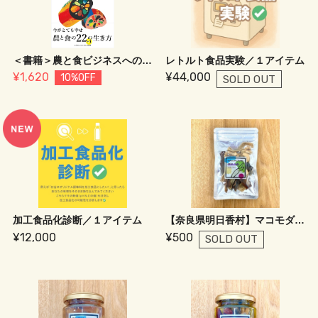
＜書籍＞農と食ビジネスへの転身～移住、転身、帰郷、転職、農業進出、再起の時～
レトルト食品実験／１アイテム
¥1,620
¥44,000
10%OFF
SOLD OUT
加工食品化診断／１アイテム
【奈良県明日香村】マコモダケのジャーキー
¥12,000
¥500
SOLD OUT