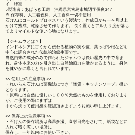
イ 蜂蜜
○製造者：あぱらぎ工房 沖縄県宮古島市城辺字保良347
※ 保存料、人工着色料、人工香料一切不使用
石けんはコールドプロセスという製法で、作成日から一ヶ月以上
かけて熟成、乾燥させて作ります。 長く置くとアルカリ度が落ち
てよりマイルドな使い心地になります。
【ジャムウとは？】
インドネシアに古くから伝わる植物の実や皮、葉っぱや根などを
中心に調合された伝統的治療生薬です。
自然由来の成分のみで作られたジャムウは長い歴史の中で育ま
れ、身体本来の力を引き出し自然治癒力を活かせるように、身体
を健やかに導くと言われています。
<< 使用上の注意事項 >>
・れいらん石けんは薬機法につき「雑貨・キッチンソープ」扱い
となります。
・原料には自然に優しい１００％天然のものを使用しております
が、ご使用の際にまずは
手から洗って使用感を確認頂きますようお願い申し上げます。
<< 保存上の注意事項 >>
・石けんの保存場所は高温多湿、直射日光をさけて、紙袋などに
入れて暗く涼しい場所に
保存し、一年以内にお使い下さい。