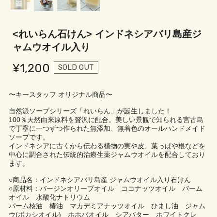
<れいらん石けん> インドネシアバリ島産ジ
ャムウオイル入り
¥1,200
SOLD OUT
〜キースタッフ オリジナル商品〜
自然派ソープシリーズ「れいらん」が誕生しました！
100％天然由来原料を贅沢に配合。美しい景観で知られる宮古島
で丁寧に一つずつ作られた無添加、無着色のオールハンドメイド
ソープです。
インドネシアに古くから伝わる植物の実や皮、葉っぱや根などを
中心に調合された伝統的治療生薬ジャムウオイルを配合しており
ます。
○商品名：インドネシアバリ島産 ジャムウオイル入り石けん
○原材料：バージンオリーブオイル ココナッツオイル パーム
オイル 水酸化ナトリウム
パーム核油 椿油 マカデミアナッツオイル ひまし油 ジャム
ウ(ボカシオイル) ホホバオイル シアバター ホワイトクレ