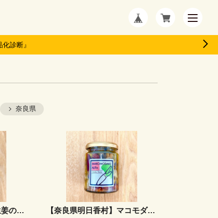
品化診断』
奈良県
【奈良県明日香村】新生姜のシロップ
【奈良県明日香村】マコモダケのアヒージョ