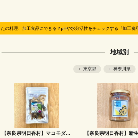
なたの料理、加工食品にできる？pHや水分活性をチェックする『加工食
地域別
東京都
神奈川県
【奈良県明日香村】マコモダケのジャーキー