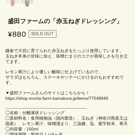
盛田ファームの「赤玉ねぎドレッシング」
¥880
SOLD OUT
鎌倉で大切に育てられた赤玉ねぎをたっぷり使用しています。
玉ねぎ本来の甘味に加え、味噌だまりのコクが美味しさを引き立
てます。
レモン果汁により優しい酸味に仕上げているので、
サラダはもちろん、ステーキやソテーにかけるのもおすすめで
す。
▼盛田ファームさんのサイトはこちらから！
https://shop.morita-farm-kamakura.jp/items/77548840
------------------------------------------------------
◯名称：分離液状ドレッシング
◯原材料名：食用植物油（国内製造）、玉ねぎ（神奈川県産又は
国産）、レモン果汁、味噌溜まり、三温糖、塩、紫芋粉末、寒天
◯内容量：150ml
◯賞味期限：製造日より6ヶ月