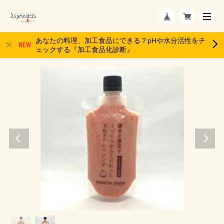
あなたの料理、加工食品にできる？pHや水分活性をチ
ェックする『加工食品化診断』