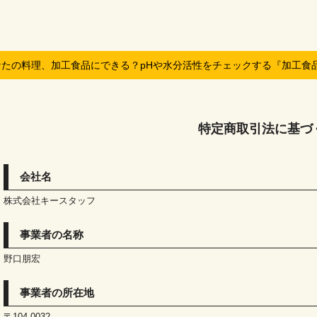
なたの料理、加工食品にできる？pHや水分活性をチェックする『加工食
特定商取引法に基づ
会社名
株式会社キースタッフ
事業者の名称
野口朋宏
事業者の所在地
〒104-0032