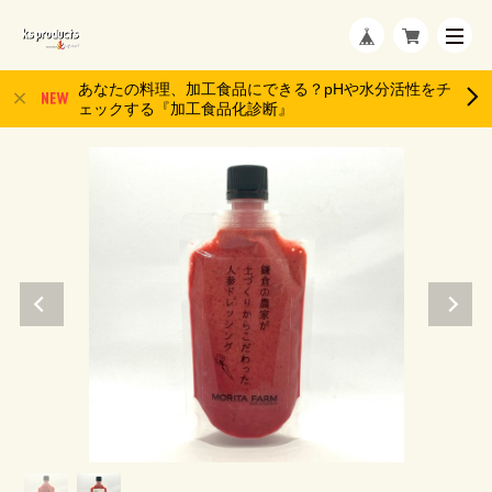
あなたの料理、加工食品にできる？pHや水分活性をチ
ェックする『加工食品化診断』