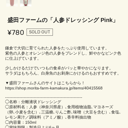
盛田ファームの「人参ドレッシング Pink」
¥780
SOLD OUT
鎌倉で大切に育てられた人参をたっぷり使用しています。
紫色の人参とオレンジ色の人参をブレンドし、鮮やかなピンク色
に仕上げています。
少しかけるだけでいつもの食卓がパッと華やかになります。
サラダはもちろん、白身魚のお刺身にかけるのもおすすめです。
▼盛田ファームさんのサイトはこちらから！
https://shop.morita-farm-kamakura.jp/items/40415568
------------------------------------------------------
◯名称：分離液状ドレッシング
◯原材料名：人参（神奈川県産）､食用植物油脂､マヨネーズ
（卵､小麦を含む）､三温糖､りんご酢､味噌（大豆を含む）､食塩､
レモン果汁／調味料（アミノ酸）､香辛料抽出物
◯内容量：150ml
◯賞味期限：製造日より6ヶ月