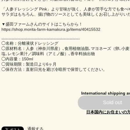
「人参ドレッシング Pink」より甘味が強く、人参が苦手な方でも食べ
サラダはもちろん、揚げ物のソースとしても美味しくお召し上がりい
▼盛田ファームさんのサイトはこちらから！
https://shop.morita-farm-kamakura.jp/items/40415532
------------------------------------------------------
◯名称：分離液状ドレッシング
◯原材料名：人参（神奈川県産）､食用植物油脂､マヨネーズ（卵､小麦
塩､レモン果汁／調味料（アミノ酸）､香辛料抽出物
◯内容量：150ml
◯賞味期限：製造日より6ヶ月
◯保存方法：直射日光を避け冷暗所で保管してください。
International shipping a
Sold out
日本国内にお住まいの
通報する