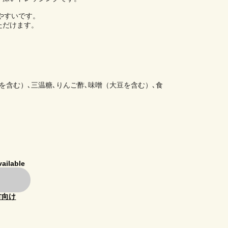
やすいです。
ただけます。
を含む）､三温糖､りんご酢､味噌（大豆を含む）､食
vailable
方向け