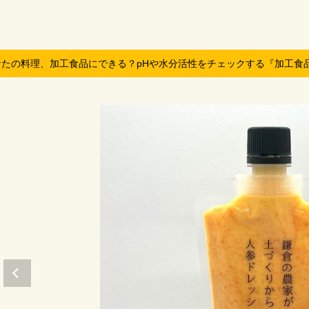
なたの料理、加工食品にできる？pHや水分活性をチェックする『加工食